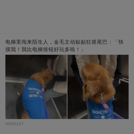
电梯里闯来陌生人，金毛主动贴贴狂摇尾巴：「快
摸我！我比电梯按钮好玩多啦！」
2025/11/17