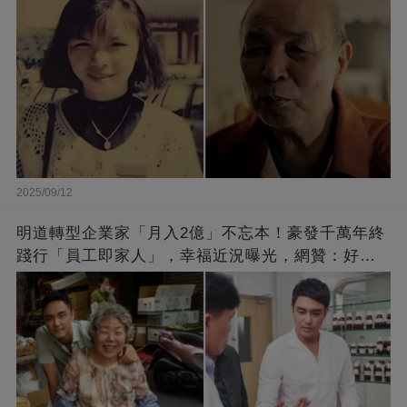
2025/09/12
明道轉型企業家「月入2億」不忘本！豪發千萬年終
踐行「員工即家人」，幸福近況曝光，網贊：好老
闆的福報