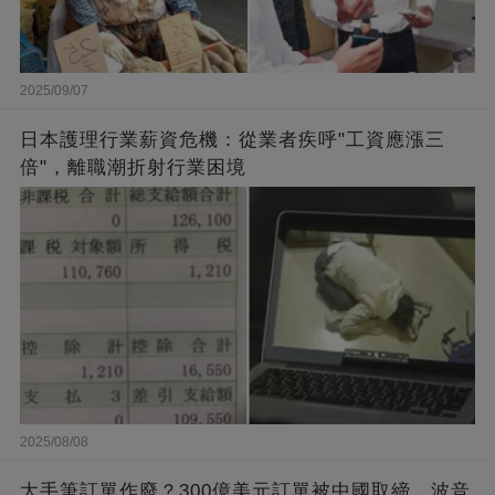
2025/09/07
日本護理行業薪資危機：從業者疾呼"工資應漲三
倍"，離職潮折射行業困境
2025/08/08
大手筆訂單作廢？300億美元訂單被中國取締，波音