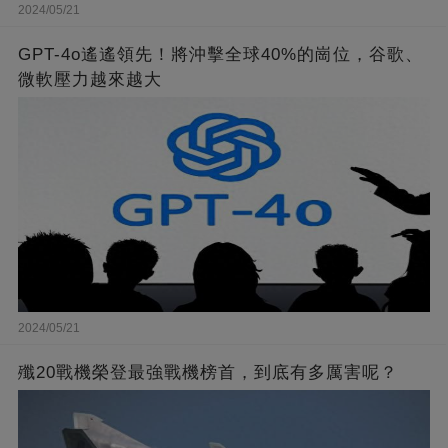
2024/05/21
GPT-4o遙遙領先！將沖擊全球40%的崗位，谷歌、
微軟壓力越來越大
2024/05/21
殲20戰機榮登最強戰機榜首，到底有多厲害呢？