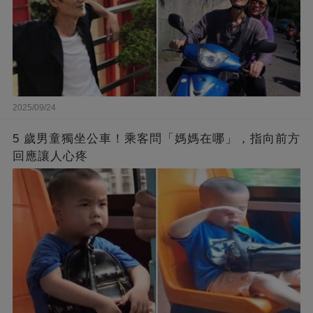
2025/09/24
5 歲男童獨坐公車！乘客問「媽媽在哪」，指向前方
回應讓人心疼