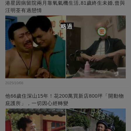
港星因病留院兩月靠氧氣機生活,81歲終生未婚,曾與
汪明荃有過戀情
略過
2025/10/08
他66歲住深山15年！花200萬買新店800坪「開動物
庇護所」，一切因心經轉變