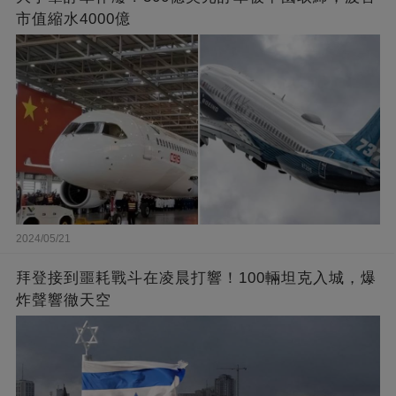
市值縮水4000億
2024/05/21
拜登接到噩耗戰斗在凌晨打響！100輛坦克入城，爆
炸聲響徹天空