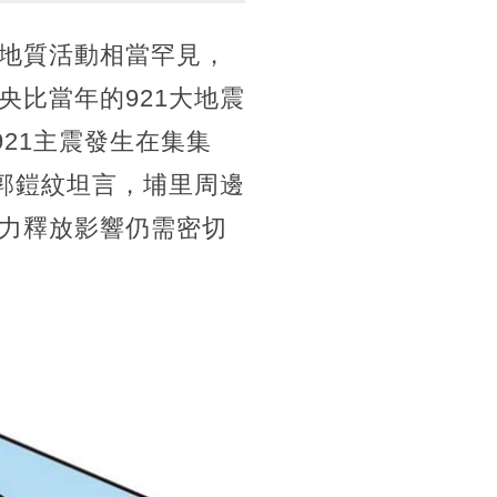
地質活動相當罕見，
比當年的921大地震
21主震發生在集集
郭鎧紋坦言，埔里周邊
力釋放影響仍需密切