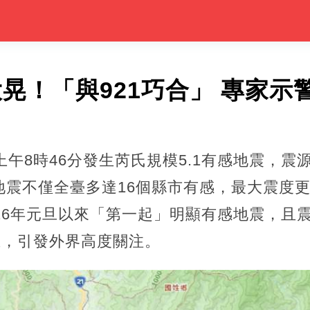
大晃！「與921巧合」 專家示
午8時46分發生芮氏規模5.1有感地震，震源
地震不僅全臺多達16個縣市有感，最大震度更
26年元旦以來「第一起」明顯有感地震，且
上，引發外界高度關注。