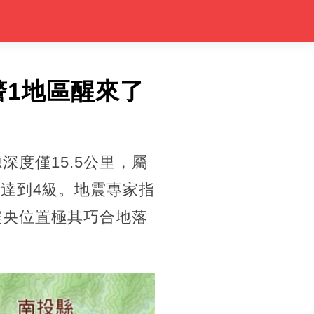
警1地區醒來了
深度僅15.5公里，屬
達到4級。地震專家指
震央位置極其巧合地落