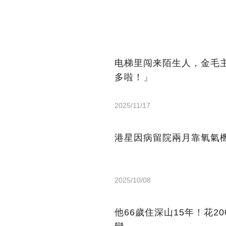
电梯里闯来陌生人，金毛
多啦！」
2025/11/17
港星因病留院兩月靠氧氣機
2025/10/08
他66歲住深山15年！花2