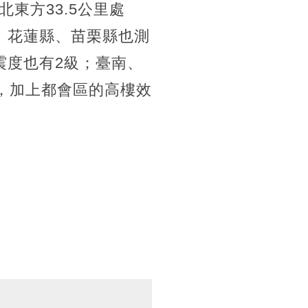
東方33.5公里處
、花蓮縣、苗栗縣也測
震度也有2級；臺南、
，加上都會區的高樓效