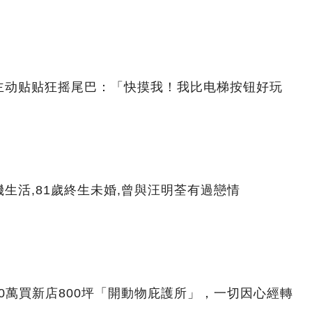
主动贴贴狂摇尾巴：「快摸我！我比电梯按钮好玩
生活,81歲終生未婚,曾與汪明荃有過戀情
00萬買新店800坪「開動物庇護所」，一切因心經轉