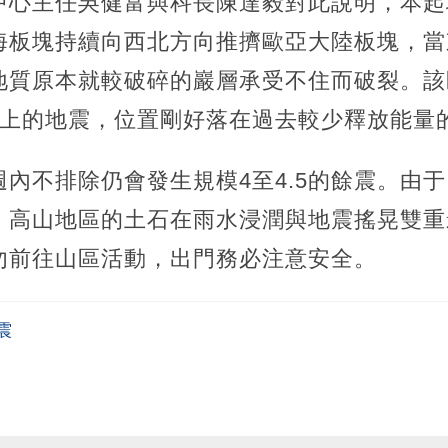
中心主任吳健富與科長陳達毅對此說明，本起
海板塊持續向西北方向推擠歐亞大陸板塊，當
質原本就較破碎的巖層承受不住而破裂。該區域
以上的地震，位置剛好落在過去較少釋放能量
內不排除仍會發生規模4至4.5的餘震。由于
，高山地區的土石在雨水浸潤與地震搖晃雙重
勿前往山區活動，出門務必注意安全。
震