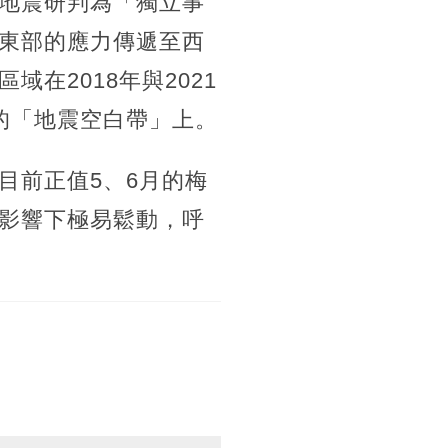
地震研判為「獨立事
東部的應力傳遞至西
在2018年與2021
的「地震空白帶」上。
目前正值5、6月的梅
影響下極易鬆動，呼