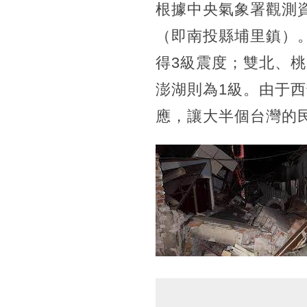
根據中央氣象署觀測資
（即南投縣埔里鎮）
得3級震度；雙北、
澎湖則為1級。由于
應，讓大半個台灣的