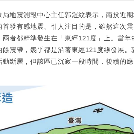
象局地震測報中心主任郭鎧紋表示，南投近期
的首發有感地震。引人注目的是，雖然這次震央
兩者都精準發生在「東經121度」上。當年9
的餘震帶，幾乎都是沿著東經121度線發展。
活動斷層，但該區已沉寂一段時間，後續的應